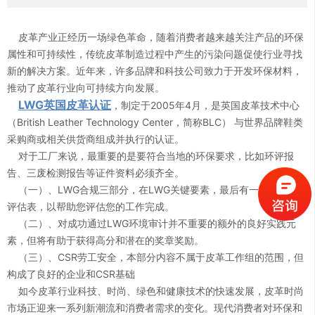
皮革产业正经历一场绿色革命，随着消费者越来越关注产品的环保
属性和可持续性，传统皮革制造过程中产生的污染问题促使行业寻找
新的解决方案。近年来，许多品牌和科技公司致力于开发环保材料，
推动了皮革行业向可持续方向发展。
LWG英国皮革认证
，制定于2005年4月，是英国皮革技术中心
（British Leather Technology Center，简称BLC） 与世界品牌鞋类
0
采购商或相关供货商组成并执行的认证。
对于工厂来说，最重要的是要符合当地的环保要求，比如环评报
0
1
告、三废检测报告等证件资料必须齐全。
（一）、LWG合规三部分，在LWG关键要素，最后有一个关键的
评估表，以帮助您评估您的工作完成。
1
2
（二）、对成功通过LWG环境审计并不重要的额外的良好实践元
素，但将有助于获得高分和潜在的奖章奖励。
（三）、CSR劳工安全，本部分内容不属于皮革工作组的范围，但
2
3
构成了良好的企业和CSR基础
如今皮革行业科技、时尚、绿色和健康技术的快速发展，皮革时尚
3
4
市场正迎来一系列新潮流和消费者需求的变化。现代消费者对环保和