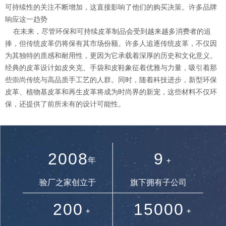
可持续性的关注不断增加，这直接影响了他们的购买决策。许多品牌
响应这一趋势
4
5
在未来，尽管环保和可持续皮革制品会受到越来越多消费者的追
捧，但传统皮革仍将保有其市场份额。许多人追逐传统皮革，不仅因
0
为其独特的质感和耐用性，更因为它承载着深厚的历史和文化意义。
5
6
经典的皮革设计如皮夹克、手袋和皮鞋象征着优雅与力量，吸引着那
1
些崇尚传统与高品质手工艺的人群。同时，随着科技进步，新型环保
0
6
7
皮革、植物基皮革和再生皮革将成为时尚界的新宠，这些材料不仅环
保，还提供了前所未有的设计可能性。
2
1
7
8
0
3
2
0
0
8
9
年
+
1
0
4
验厂之家创立于
旗下拥有子公司
3
1
1
9
.
2
0
0
1
5
0
0
0
+
+
4
2
2
.