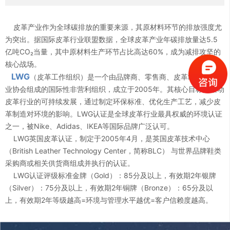
1
2
皮革产业作为全球碳排放的重要来源，其原材料环节的排放强度尤
为突出。据国际皮革行业联盟数据，全球皮革产业年碳排放量达5.5
亿吨CO₂当量，其中原材料生产环节占比高达60%，成为减排攻坚的
2
3
核心战场。
LWG
（皮革工作组织）是一个由品牌商、零售商、皮革制造商和行
3
4
业协会组成的国际性非营利组织，成立于2005年。其核心目标是推动
皮革行业的可持续发展，通过制定环保标准、优化生产工艺，减少皮
革制造对环境的影响。LWG认证是全球皮革行业最具权威的环境认证
4
5
之一，被Nike、Adidas、IKEA等国际品牌广泛认可。
LWG英国皮革认证，制定于2005年4月，是英国皮革技术中心
0
（British Leather Technology Center，简称BLC） 与世界品牌鞋类
5
6
采购商或相关供货商组成并执行的认证。
1
LWG认证评级标准金牌（Gold）：85分及以上，有效期2年银牌
0
6
7
（Silver）：75分及以上，有效期2年铜牌（Bronze）：65分及以
上，有效期2年等级越高=环境与管理水平越优=客户信赖度越高。
2
1
7
8