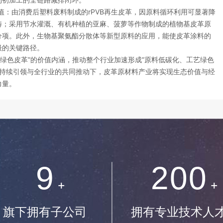
4
：由消费后塑料废料制成的rPVB再生皮革，因原料循环利用可显著降
畴；采用节水灌溉、有机种植的亚麻、菠萝等作物制成的植物基皮革原
分项。此外，生物基聚氨酯分散体等新型原料的应用，能使皮革涂料的
5
级的关键路径。
绿色皮革”的价值内涵，推动整个行业加速形成“原料低碳化、工艺绿色
6
的持续引领与全行业的共同推动下，皮革原材料产业将实现生态价值与经
力量。
7
0
8
1
9
2
0
0
+
+
.
3
1
1
旗下拥有子公司
拥有专业技术人