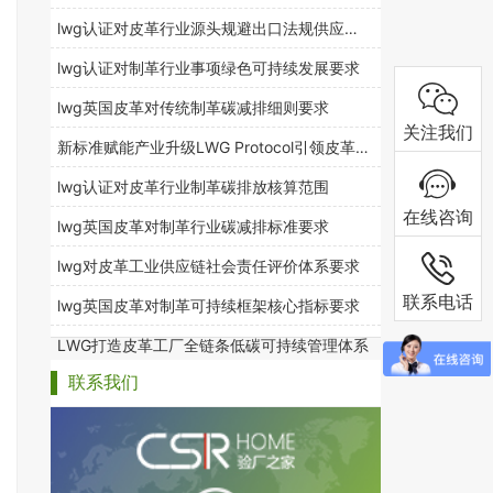
lwg认证对皮革行业源头规避出口法规供应链
●
风险
lwg认证对制革行业事项绿色可持续发展要求
●
lwg英国皮革对传统制革碳减排细则要求
●
关注我们
新标准赋能产业升级LWG Protocol引领皮革行
●
业全链条低碳转型
lwg认证对皮革行业制革碳排放核算范围
●
在线咨询
lwg英国皮革对制革行业碳减排标准要求
●
lwg对皮革工业供应链社会责任评价体系要求
●
联系电话
lwg英国皮革对制革可持续框架核心指标要求
●
LWG打造皮革工厂全链条低碳可持续管理体系
联系我们