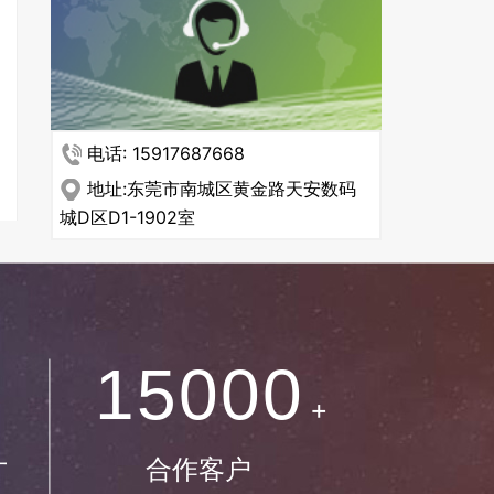
0
1
电话: 15917687668
2
地址:东莞市南城区黄金路天安数码
城D区D1-1902室
3
0
4
1
5
0
0
0
+
2
6
1
1
1
才
合作客户