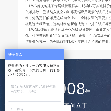
3
LWG首次构建了专属碳管理框架，明确认可其减排价值
低碳排放，已被纳入航空内饰等高端应用场景的认证范
料，凭借更低的碳足迹成为企业冲击金牌认证的重要加
4
碳足迹大幅降低，这类材料创新也成为企业提升认证等
LWG认证体系正通过标准化的碳减排管控，重新定义“
5
化、供应链透明化”的发展新格局。未来，在LWG标准
济价值的统一，为全球双碳目标的实现注入持续的产业
0
6
请您留言
感谢您的关注，当前客服人员不在
1
7
线，请填写一下您的信息，我们会
尽快和您联系。
2
0
0
8
年
3
1
1
9
验厂之家创立于