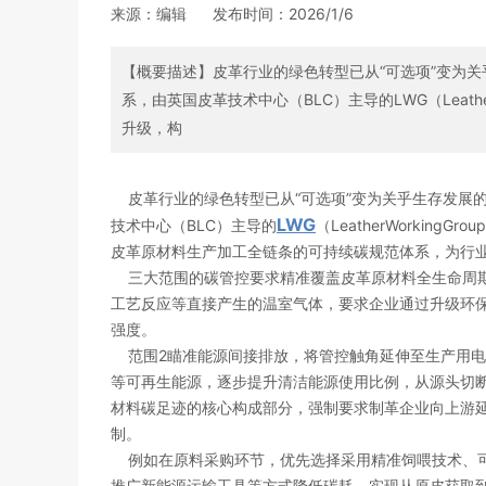
来源：编辑
发布时间：
2026/1/6
【概要描述】
皮革行业的绿色转型已从“可选项”变为
系，由英国皮革技术中心（BLC）主导的LWG（Leathe
升级，构
皮革行业的绿色转型已从“可选项”变为关乎生存发展的
LWG
技术中心（BLC）主导的
（LeatherWorkin
皮革原材料生产加工全链条的可持续碳规范体系，为行
三大范围的碳管控要求精准覆盖皮革原材料全生命周期
0
工艺反应等直接产生的温室气体，要求企业通过升级环
强度。
范围2瞄准能源间接排放，将管控触角延伸至生产用电
1
等可再生能源，逐步提升清洁能源使用比例，从源头切
材料碳足迹的核心构成部分，强制要求制革企业向上游
2
制。
例如在原料采购环节，优先选择采用精准饲喂技术、可
推广新能源运输工具等方式降低碳耗，实现从原皮获取