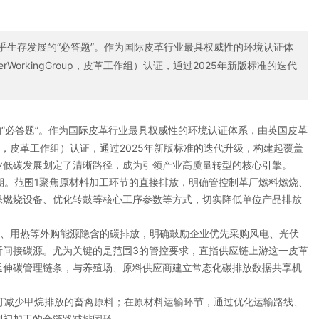
关乎生存发展的“必答题”。作为国际皮革行业最具权威性的环境认证体
rWorkingGroup，皮革工作组）认证，通过2025年新版标准的迭代
“必答题”。作为国际皮革行业最具权威性的环境认证体系，由英国皮革
0
gGroup，皮革工作组）认证，通过2025年新版标准的迭代升级，构建起覆盖
业低碳发展划定了清晰路径，成为引领产业高质量转型的核心引擎。
。范围1聚焦原材料加工环节的直接排放，明确管控制革厂燃料燃烧、
1
保燃烧设备、优化转鼓等核心工序参数等方式，切实降低单位产品排放
、用热等外购能源隐含的碳排放，明确鼓励企业优先采购风电、光伏
2
断间接碳源。尤为关键的是范围3的管控要求，直指供应链上游这一皮革
延伸碳管理链条，与养殖场、原料供应商建立常态化碳排放数据共享机
3
减少甲烷排放的畜禽原料；在原材料运输环节，通过优化运输路线、
到初加工的全链路减排闭环。