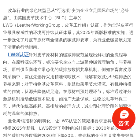
皮革行业的绿色转型已从"可选项"变为企业立足国际市场的"必答
题"。由英国皮革技术中心（BLC）主导的
LWG（LeatherWorkingGroup，皮革工作组）认证，作为全球皮革行
业最具权威性的环境可持续认证体系，其2025年新版标准的实施，进
一步强化了对皮革原材料全链条的碳减排要求，为行业低碳发展划定
了清晰的行动指南。
LWG认证
针对皮革原材料的碳减排规范呈现出鲜明的全流程导
向。在原料源头环节，标准要求企业向上游延伸碳管理触角，与养殖
场、原料供应商建立常态化的碳排放数据共享机制。例如在畜禽皮原
料采购中，需优先选择采用精准饲喂技术、能够有效减少甲烷排放的
养殖来源；对于植物基皮革原料，则鼓励采用节水灌溉、有机种植模
式的作物，从源头降低碳足迹。在原材料预处理环节，标准通过评分
激励机制推动低碳技术应用，如推广无盐保藏、生物脱毛等环保工
艺，替代传统高能耗、高排放的处理方式，减少预处理阶段的能源消
耗与温室气体排放。
量化考核指标的明确化，让LWG认证的碳减排要求更具可操作性。
0
根据2025年新规，LWG设定了刚性的减排目标：2030年前皮革原材
料的碳排放强度需较2020年下降30%，未达标的企业将直接失去银牌