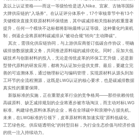
0
1
及以上认证资格——而这一等级恰恰是进入Nike、宜家、古驰等国际
大牌供应链的"入场券"。在认证评分体系中，17个审核章节中有13个
关键模块直接关联原材料环保绩效，其中碳减排相关指标的权重显著
1
2
提升，任何一个模块不达标都将影响最终认证等级。这种量化约束机
制，倒逼企业将原材料碳减排从"被动合规"转向"主动降碳"。
其次，需强化供应链协同，与上游供应商签订低碳合作协议，明确
2
3
碳排放数据披露义务，共同推进原料端的减排优化。同时，应加大低
碳技术与创新材料的投入，无论是传统皮革的环保工艺升级，还是新
3
4
型替代原料的研发应用，都将为认证加分提供支撑。最后，要建立完
善的可追溯体系，通过物理标记与编码管理，实现原材料从源头到加
工环节的全流程溯源，这既是LWG认证的核心要求，也是碳减排数据
4
5
真实性的重要保障。
新版标准的实施，正在重塑皮革行业的竞争格局——那些依赖传统
0
高碳原料、缺乏减排规划的企业将逐步被市场淘汰，而主动对标LWG
5
6
标准、构建绿色原料体系的企业，将在全球碳中和浪潮中占据先机。
1
未来，在LWG标准的引领下，皮革原材料将加速实现"原料低碳化、
0
6
7
工艺绿色化、供应链透明化"的转型目标，为行业生态价值与经济价值
的统一注入持续动力。
2