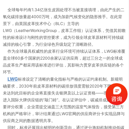
全球每年约有1.34亿张生皮因处理不当被直接填埋，由此产生的二
氧化碳排放量超4000万吨，成为加剧气候变化的隐形推手。在此背
景下，由英国皮革技术中心（BLC）主导的
LWG（LeatherWorkingGroup，皮革工作组）认证体系，凭借其前瞻
性的标准设计与刚性的管控要求，成为引领全球皮革原材料可持续碳
减排的核心引擎，为行业绿色升级划定了清晰路径。
作为全球最具权威性的皮革行业环境可持续认证体系，LWG标准覆
盖全球60多个国家的2200余家认证供应商，超过三分之一的全球成
品皮革生产都采用该标准进行评估，其影响力贯穿皮革供应链的各个
环节。
LWG
标准设定了清晰的量化指标与严格的认证约束机制。新规明
0
确要求，2030年前皮革原材料的碳排放强度需较2020年下降30%，
未达到此目标的企业将直接失去银牌及以上认证资格——而这恰恰是
0
1
进入国际大牌供应链的“敲门砖”。在认证评估中，碳减排成效占据重
要评分权重，企业需提交涵盖三大范围的温室气体报告，接受第三方
机构的严格审计，审计结果通过LWG官网的供应商评分卡实现品牌与
1
2
供应商之间的数据透明共享。
同时，标准还展现出鲜明的创新导向，通过评分激励机制推动低碳