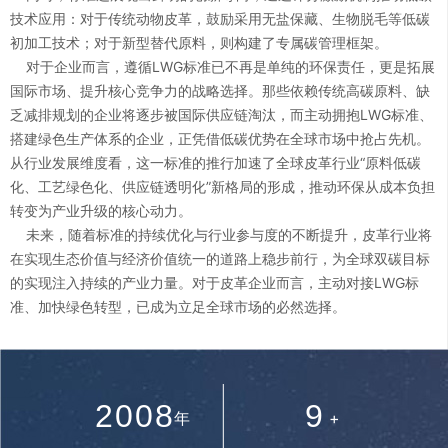
技术应用：对于传统动物皮革，鼓励采用无盐保藏、生物脱毛等低碳
2
3
初加工技术；对于新型替代原料，则构建了专属碳管理框架。
对于企业而言，遵循LWG标准已不再是单纯的环保责任，更是拓展
3
4
国际市场、提升核心竞争力的战略选择。那些依赖传统高碳原料、缺
乏减排规划的企业将逐步被国际供应链淘汰，而主动拥抱LWG标准、
搭建绿色生产体系的企业，正凭借低碳优势在全球市场中抢占先机。
4
5
从行业发展维度看，这一标准的推行加速了全球皮革行业“原料低碳
化、工艺绿色化、供应链透明化”新格局的形成，推动环保从成本负担
0
转变为产业升级的核心动力。
5
6
未来，随着标准的持续优化与行业参与度的不断提升，皮革行业将
1
在实现生态价值与经济价值统一的道路上稳步前行，为全球双碳目标
0
6
7
的实现注入持续的产业力量。对于皮革企业而言，主动对接LWG标
准、加快绿色转型，已成为立足全球市场的必然选择。
2
1
7
8
0
3
2
0
0
8
9
年
+