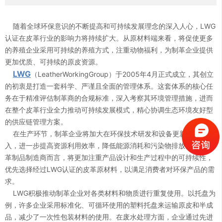
随着全球环保意识的不断提高和可持续发展理念的深入人心，LWG
认证在皮革行业的影响力将持续扩大。从原材料端来看，将促使更多
的养殖企业采用可持续的养殖方式，注重动物福利，为制革企业提供
更加优质、可持续的原皮资源。
LWG
（LeatherWorkingGroup）于2005年4月正式成立，其创立
的初衷是打造一套科学、严谨且全面的管理体系。这套体系的核心任
0
务在于精准评估制革商的合规标准，深入考察其环境管理措施，进而
在整个皮革行业全力推动可持续发展模式，精心协调生态环境友好型
0
1
的供应链管理方案。
在生产环节，制革企业将加大在环保技术研发和设备更新方面的投
入，进一步提高资源利用效率，降低能源消耗和污染物排放。对于皮
1
2
革制品制造商而言，将更加注重产品设计和生产过程中的可持续性，
优先选择经过LWG认证的皮革原材料，以满足消费者对环保产品的需
求。
2
3
LWG积极推动制革企业对各类材料和物质进行重复使用。以托盘为
例，许多企业采用标准化、可循环使用的塑料托盘来运输原皮和半成
3
4
品，减少了一次性包装材料的使用。在废水处理方面，企业通过先进