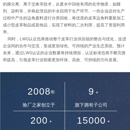
的膜分离、离子交换等技术，从废水中回收有用的化学物质，如鞣
剂、染料等，并将处理后的中水回用于生产环节。一些企业还对生产
4
5
过程中产生的边角废料进行分类回收，将优质的皮革边角料重新加工
成小型皮革制品或装饰品，实现了材料的二次利用，提高了资源利用
0
率。
5
6
同时，LWG认证也将推动整个皮革行业供应链的整合与优化，促进
1
企业间的合作与交流，形成更加绿色、可持续的产业生态系统。预计
0
6
7
未来，通过LWG认证的企业数量将持续增加，认证标准也将不断完善
和提高，引领皮革行业朝着更加环保、高效、可持续的方向发展。
2
1
7
8
0
3
2
0
0
8
9
年
+
1
0
4
验厂之家创立于
旗下拥有子公司
3
1
1
9
.
2
0
0
1
5
0
0
0
+
+
4
2
2
.