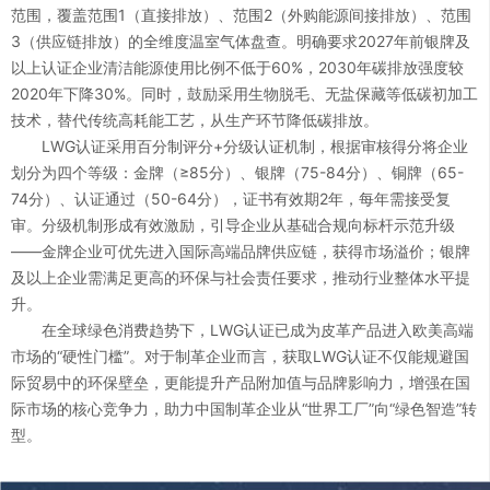
范围，覆盖范围1（直接排放）、范围2（外购能源间接排放）、范围
3（供应链排放）的全维度温室气体盘查。明确要求2027年前银牌及
1
2
以上认证企业清洁能源使用比例不低于60%，2030年碳排放强度较
2020年下降30%。同时，鼓励采用生物脱毛、无盐保藏等低碳初加工
技术，替代传统高耗能工艺，从生产环节降低碳排放。
2
3
LWG认证采用百分制评分+分级认证机制，根据审核得分将企业
划分为四个等级：金牌（≥85分）、银牌（75-84分）、铜牌（65-
3
4
74分）、认证通过（50-64分），证书有效期2年，每年需接受复
审。分级机制形成有效激励，引导企业从基础合规向标杆示范升级
——金牌企业可优先进入国际高端品牌供应链，获得市场溢价；银牌
4
5
及以上企业需满足更高的环保与社会责任要求，推动行业整体水平提
升。
0
在全球绿色消费趋势下，LWG认证已成为皮革产品进入欧美高端
5
6
市场的“硬性门槛”。对于制革企业而言，获取LWG认证不仅能规避国
1
际贸易中的环保壁垒，更能提升产品附加值与品牌影响力，增强在国
0
6
7
际市场的核心竞争力，助力中国制革企业从“世界工厂”向“绿色智造”转
型。
2
1
7
8