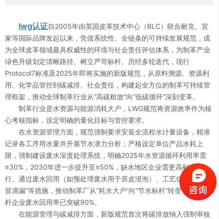
lwg认证
自2005年由英国皮革技术中心（BLC）联合耐克、宜
家等国际品牌发起以来，凭借系统性、全链条的可持续发展规范，成
为全球皮革领域最具权威性的环境与社会责任评估体系，为制革产业
绿色升级划定清晰路径、树立严苛标杆。历经多轮迭代，现行
Protocol7标准及2025年即将实施的新版规范，从原料溯源、资源利
用、化学品管控到碳减排、社会责任，构建起全方位的制革可持续管
理框架，推动全球制革行业从“高碳粗放”向“低碳循环”深刻变革。
制革行业是水资源与能源消耗大户，LWG规范将资源效率作为核
心考核指标，设定明确的量化目标与管控要求。
在水资源管理方面，规范强制要求安装全流程水计量设备，精准
记录各工序用水量并开展节水潜力分析；严格设定单位产品水耗上
限，强制建设废水深度处理系统，明确2025年水资源循环利用率需
≥30%，2030年进一步提升至≥50%，缺水地区企业需更高标准执
行。通过废水回用（如预处理废水用于原皮浸泡）、工艺优化减少“跑
0
冒滴漏”等措施，推动制革厂从“耗水大户”向“节水标杆”转变，部分标
杆企业废水回用率已突破90%。
0
1
在能源管理与碳减排方面，新版规范首次将碳排放纳入强制审核