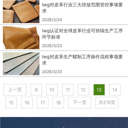
lwg对皮革行业三大排放范围管控事项要
1
2
求
2026/3/24
2
3
lwg认证对全球皮革行业可持续生产工序
环节标准
3
4
2026/3/23
lwg对皮革生产鞣制工序操作流程事项要
4
5
求
0
2026/3/23
5
6
1
上一页
9
10
11
12
13
14
0
6
7
下一页
共219页
15
16
17
18
2
1
7
8