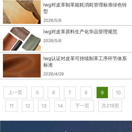
lwg对皮革制革能耗消耗管理标准绿色转
1
2
型
2026/5/6
2
3
lwg对皮革原料生产化学品管理规范
2026/5/6
3
4
lwg认证对皮革可持续制革工序环节体系
4
5
标准
0
2026/4/29
5
6
1
上一页
5
6
7
8
9
10
0
6
7
下一页
共219页
11
12
13
14
2
1
7
8